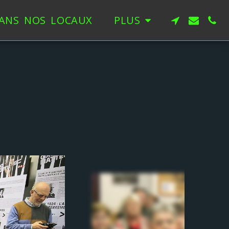
ANS NOS LOCAUX
PLUS