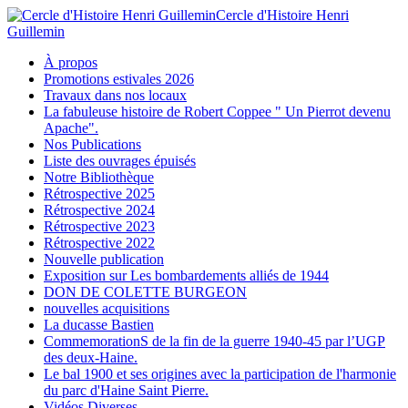
Cercle d'Histoire Henri
Guillemin
À propos
Promotions estivales 2026
Travaux dans nos locaux
La fabuleuse histoire de Robert Coppee " Un Pierrot devenu
Apache".
Nos Publications
Liste des ouvrages épuisés
Notre Bibliothèque
Rétrospective 2025
Rétrospective 2024
Rétrospective 2023
Rétrospective 2022
Nouvelle publication
Exposition sur Les bombardements alliés de 1944
DON DE COLETTE BURGEON
nouvelles acquisitions
La ducasse Bastien
CommemorationS de la fin de la guerre 1940-45 par l’UGP
des deux-Haine.
Le bal 1900 et ses origines avec la participation de l'harmonie
du parc d'Haine Saint Pierre.
Vidéos Diverses